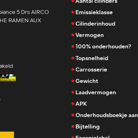
Aantal cilinders
Emissieklasse
biance 5 Drs AIRCO
HE RAMEN AUX
Cilinderinhoud
Vermogen
100% onderhouden?
Topsnelheid
akeld
Carrosserie
Gewicht
Laadvermogen
9
APK
Onderhoudsboekje aan
Bijtelling
Energielabel