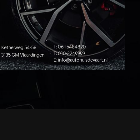
T:
06-15484820
Kethelweg 54-58
T:
010-3249999
3135 GM Vlaardingen
E:
info@autohuisdevaart.nl