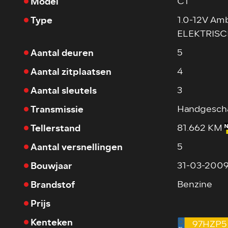
Model
C1
Type
1.0-12V Am
ELEKTRISC
Aantal deuren
5
Aantal zitplaatsen
4
Aantal sleutels
3
Transmissie
Handgesch
Tellerstand
81.662 KM
Aantal versnellingen
5
Bouwjaar
31-03-200
Brandstof
Benzine
Prijs
Kenteken
97HZP5