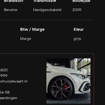
Brandstof
Transmissie
Bouwjaar
Benzine
Handgeschakeld
2009
Btw / Marge
Kleur
Marge
grijs
4820
9999
ohuisdevaart.nl
54-58
aardingen