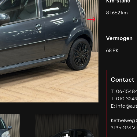
Km-stand
81.662 km
Vermogen
68 PK
Contact
T:
06-1548
T:
010-324
E:
info@aut
Kethelweg 
3135 GM Vl