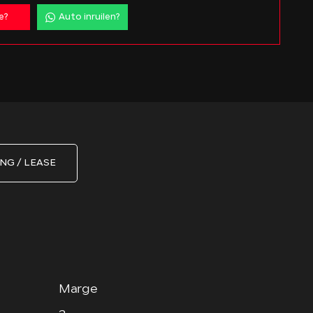
e?
Auto inruilen?
NG / LEASE
Marge