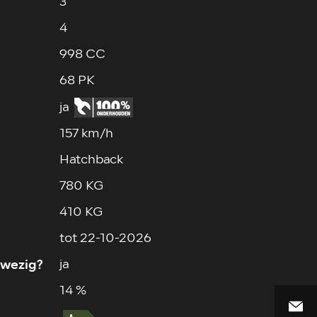
3
4
998 CC
68 PK
ja
157 km/h
Hatchback
780 KG
410 KG
tot 22-10-2026
wezig?
ja
14 %