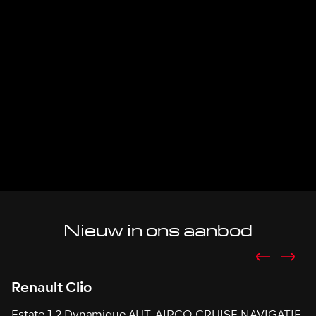
Nieuw in ons aanbod
Renault Clio
R
Estate 1.2 Dynamique AUT. AIRCO CRUISE NAVIGATIE
E