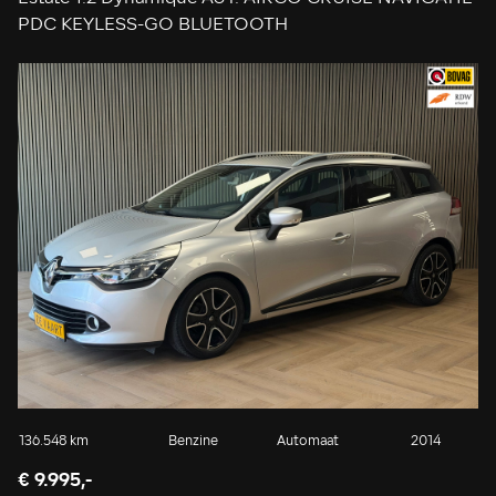
PDC KEYLESS-GO BLUETOOTH
C
136.548 km
Benzine
Automaat
2014
60
€ 9.995,-
€ 