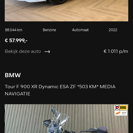
88.044 km
Benzine
Automaat
2022
€ 57.999,-
Bekijk deze auto
€ 1.011 p/m
BMW
Tour F 900 XR Dynamic ESA ZF *503 KM* MEDIA
NAVIGATIE