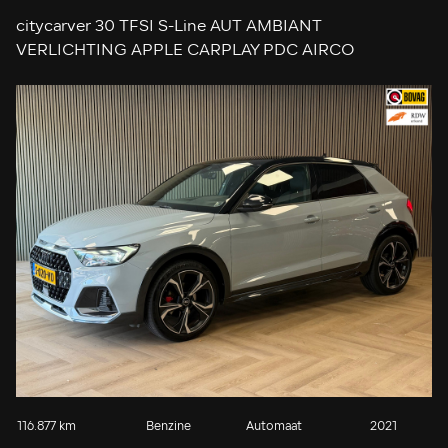
citycarver 30 TFSI S-Line AUT AMBIANT
VERLICHTING APPLE CARPLAY PDC AIRCO
KEYLESS-GO STOELVERWARMING START/STOP
CRUISE
116.877 km
Benzine
Automaat
2021