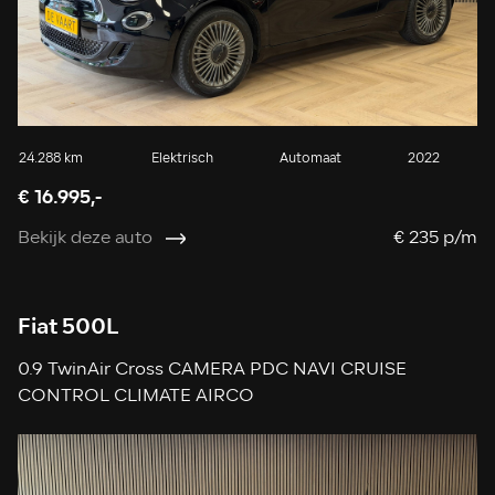
24.288 km
Elektrisch
Automaat
2022
€ 16.995,-
Bekijk deze auto
€ 235 p/m
Fiat 500L
0.9 TwinAir Cross CAMERA PDC NAVI CRUISE
CONTROL CLIMATE AIRCO