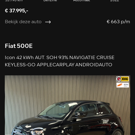
53.790 km
Benzine
Automaat
2022
€ 37.995,-
Bekijk deze auto
€ 663 p/m
Fiat 500E
Icon 42 kWh AUT. SOH 93% NAVIGATIE CRUISE
KEYLESS-GO APPLECARPLAY ANDROIDAUTO