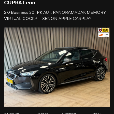
CUPRA Leon
2.0 Business 301 PK AUT. PANORAMADAK MEMORY
VIRTUAL COCKPIT XENON APPLE CARPLAY
CAMERA KEYLESS-GO CRUISE AIRCO