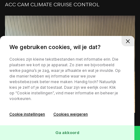
ACC CAM CLIMATE CRUISE CONTROL
We gebruiken cookies, wil je dat?
Cookies zijn kleine tekstbestanden met informatie erin. Die
plaatsen we kort op je apparaat. Zo zien we bijvoorbeeld
welke pagina’s je zag, waar je afhaakte en wat je invulde. Op
die manier hebben wij informatie waar we jouw
websitebezoek beter mee maken. Handig toch? Natuurlijk
kies je zelf of je dat toestaat. Daar zijn we eerlijk over. Klik
op “Cookie instellingen”, vind meer informatie en beheer je
voorkeuren.
Cookie instellingen
Cookies weigeren
54.545 km
Benzine
Automaat
2018
€ 17.999,-
Ga akkoord