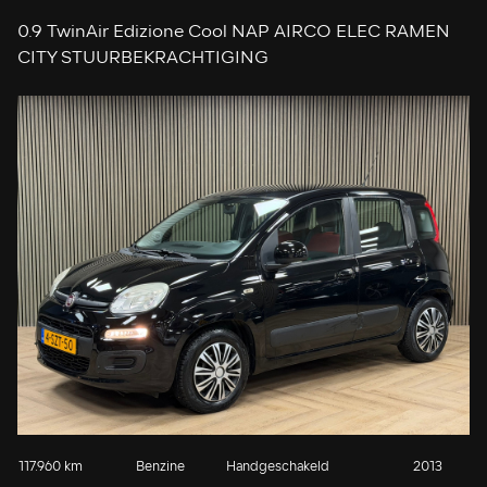
0.9 TwinAir Edizione Cool NAP AIRCO ELEC RAMEN
CITY STUURBEKRACHTIGING
117.960 km
Benzine
Handgeschakeld
2013