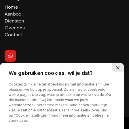
Home
Aanbod
Diensten
Over ons
Contact
We gebruiken cookies, wil je dat?
2026 - Autohuis de Vaart
Cookies zijn kleine tekstbestanden met informatie erin. Die
plaatsen we kort op je apparaat. Zo zien we bijvoorbeeld
welke pagina’s je zag, waar je afhaakte en wat je invulde. Op
Privacy policy
die manier hebben wij informatie waar we jouw
websitebezoek beter mee maken. Handig toch? Natuurlijk
kies je zelf of je dat toestaat. Daar zijn we eerlijk over. Klik
op “Cookie instellingen”, vind meer informatie en beheer je
voorkeuren.