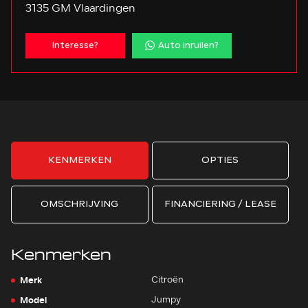
3135 GM Vlaardingen
Interesse?
Auto inruilen?
KENMERKEN
OPTIES
OMSCHRIJVING
FINANCIERING / LEASE
Kenmerken
Merk
Citroën
Model
Jumpy