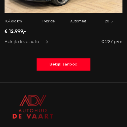
184.616 km
Hybride
Automaat
2015
8.
€ 12.999,-
€ 
Bekijk deze auto
€ 227 p/m
Be
Bekijk aanbod