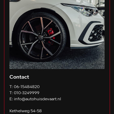
Contact
T:
06-15484820
T:
010-3249999
E:
info@autohuisdevaart.nl
Kethelweg 54-58