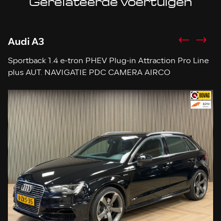
Audi A3
H
Sportback 1.4 e-tron PHEV Plug-in Attraction Pro Line
So
plus AUT. NAVIGATIE PDC CAMERA AIRCO
STOELVERWARMING CRUISE LEDER