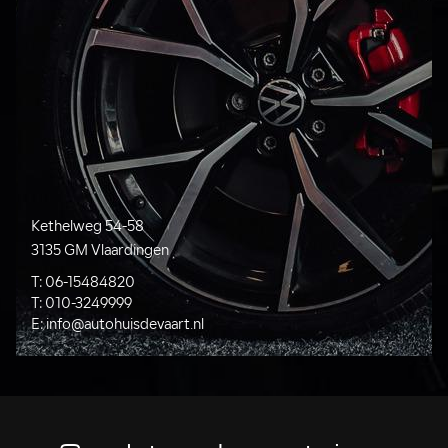
Kethelweg 54-58
3135 GM Vlaardingen
T:
06-15484820
T:
010-3249999
E:
info@autohuisdevaart.nl
Gerelateerde voertuigen