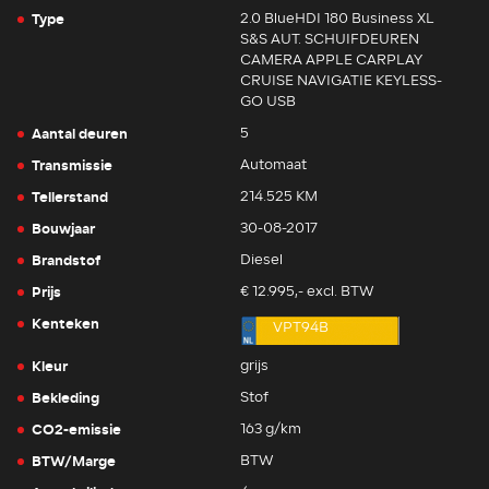
Type
2.0 BlueHDI 180 Business XL
S&S AUT. SCHUIFDEUREN
CAMERA APPLE CARPLAY
CRUISE NAVIGATIE KEYLESS-
GO USB
Aantal deuren
5
Transmissie
Automaat
Tellerstand
214.525 KM
Bouwjaar
30-08-2017
Brandstof
Diesel
Prijs
€ 12.995,- excl. BTW
Kenteken
VPT94B
Kleur
grijs
Bekleding
Stof
CO2-emissie
163 g/km
BTW/Marge
BTW