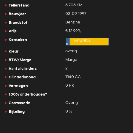
Tellerstand
8.708 KM
Bouwjaar
02-09-1997
Brandstof
Benzine
Prijs
€ 12.999,-
Kenteken
MY60KN
Kleur
overig
BTW/Marge
Marge
Aantal cilinders
2
Cilinderinhoud
1340 CC
Vermogen
0 PK
100% onderhouden?
Carrosserie
Overig
Bijtelling
0 %