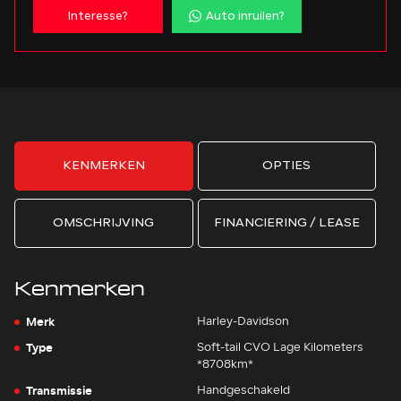
Interesse?
Auto inruilen?
KENMERKEN
OPTIES
OMSCHRIJVING
FINANCIERING / LEASE
Kenmerken
Merk
Harley-Davidson
Type
Soft-tail CVO Lage Kilometers
*8708km*
Transmissie
Handgeschakeld