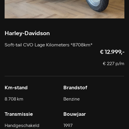
Harley-Davidson
Soft-tail CVO Lage Kilometers *8708km*
€ 12.999,-
€ 227 p/m
Km-stand
Brandstof
8.708 km
Benzine
Transmissie
Bouwjaar
Handgeschakeld
1997