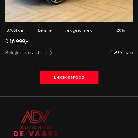
137.061 km
Benzine
Handgeschakeld
2016
13
€ 16.999,-
€ 
Bekijk deze auto
€ 296 p/m
Be
Bekijk aanbod