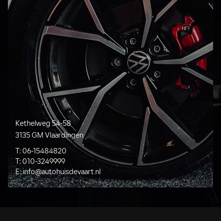
Kethelweg 54-58
3135 GM Vlaardingen
T:
06-15484820
T:
010-3249999
E:
info@autohuisdevaart.nl