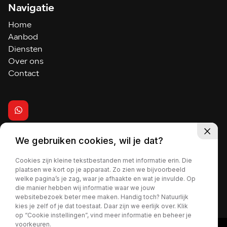
Navigatie
Home
Aanbod
Diensten
Over ons
Contact
We gebruiken cookies, wil je dat?
2026 - Autohuis de Vaart
Cookies zijn kleine tekstbestanden met informatie erin. Die
plaatsen we kort op je apparaat. Zo zien we bijvoorbeeld
welke pagina’s je zag, waar je afhaakte en wat je invulde. Op
Privacy policy
die manier hebben wij informatie waar we jouw
websitebezoek beter mee maken. Handig toch? Natuurlijk
kies je zelf of je dat toestaat. Daar zijn we eerlijk over. Klik
op “Cookie instellingen”, vind meer informatie en beheer je
voorkeuren.