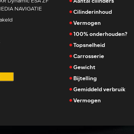
Aantal cilinders
 XR Dynamic ESA ZF
EDIA NAVIGATIE
Cilinderinhoud
akeld
Vermogen
100% onderhouden?
3
Topsnelheid
Carrosserie
Gewicht
X
Bijtelling
Gemiddeld verbruik
Vermogen