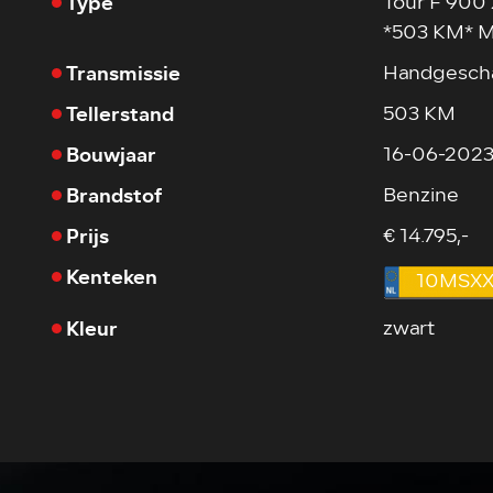
Type
Tour F 900
*503 KM* M
Transmissie
Handgesch
Tellerstand
503 KM
Bouwjaar
16-06-202
Brandstof
Benzine
Prijs
€ 14.795,-
Kenteken
10MSX
Kleur
zwart