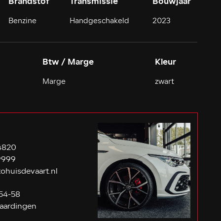
Brandstof
Transmissie
Bouwjaar
Benzine
Handgeschakeld
2023
Btw / Marge
Kleur
Marge
zwart
4820
9999
ohuisdevaart.nl
54-58
aardingen