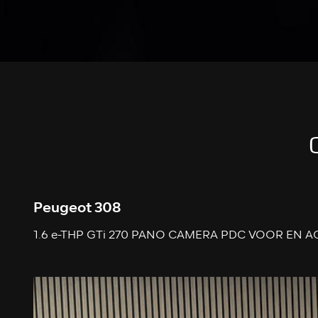
Peugeot 308
1.6 e-THP GTi 270 PANO CAMERA PDC VOOR EN