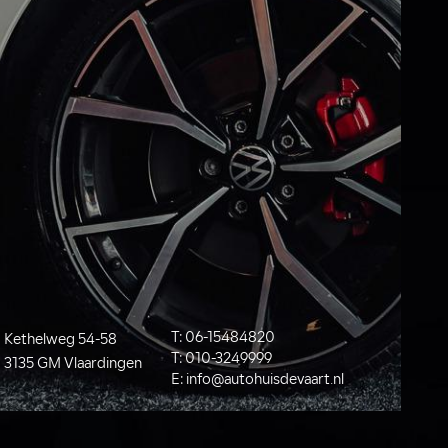
T:
06-15484820
Kethelweg 54-58
T:
010-3249999
3135 GM Vlaardingen
E:
info@autohuisdevaart.nl