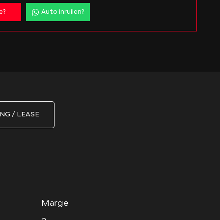
e?
Auto inruilen?
NG / LEASE
Marge