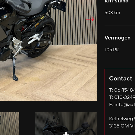
Km-stand
503 km
Vermogen
105 PK
Contact
T:
06-1548
T:
010-324
E:
info@aut
Kethelweg 
3135 GM Vl