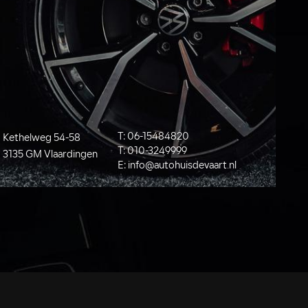
T:
06-15484820
Kethelweg 54-58
T:
010-3249999
3135 GM Vlaardingen
E:
info@autohuisdevaart.nl