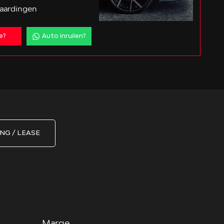
aardingen
e?
Auto inruilen?
NG / LEASE
Marge