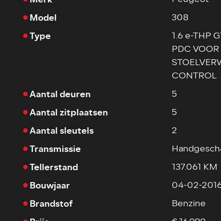
Model
308
Type
1.6 e-THP 
PDC VOOR 
STOELVER
CONTROL
Aantal deuren
5
Aantal zitplaatsen
5
Aantal sleutels
2
Transmissie
Handgesch
Tellerstand
137.061 KM
Bouwjaar
04-02-201
Brandstof
Benzine