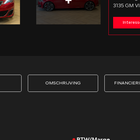
3135 GM Vl
Interess
OMSCHRIJVING
FINANCIERI
BTW/Marge