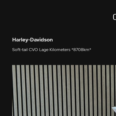
Harley-Davidson
Soft-tail CVO Lage Kilometers *8708km*