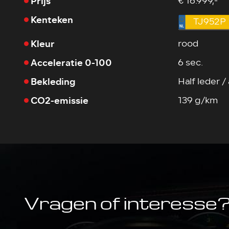
Prijs
€ 16.999,-
Kenteken
TJ952P
Kleur
rood
Acceleratie 0-100
6 sec.
Bekleding
Half leder /
CO2-emissie
139 g/km
Vragen of interesse