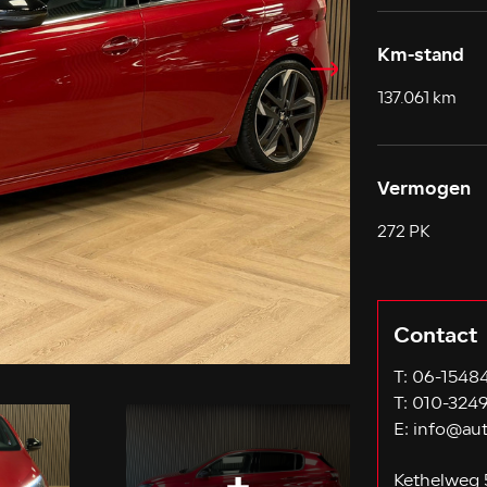
Km-stand
137.061 km
Vermogen
272 PK
Contact
T:
06-1548
T:
010-324
E:
info@aut
Kethelweg 