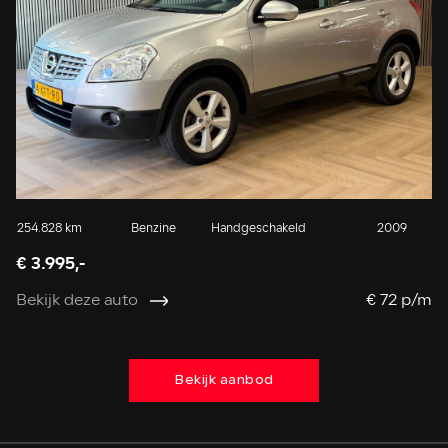
254.828 km
Benzine
Handgeschakeld
2009
24
€ 3.995,-
Be
Bekijk deze auto
€ 72 p/m
Bekijk aanbod