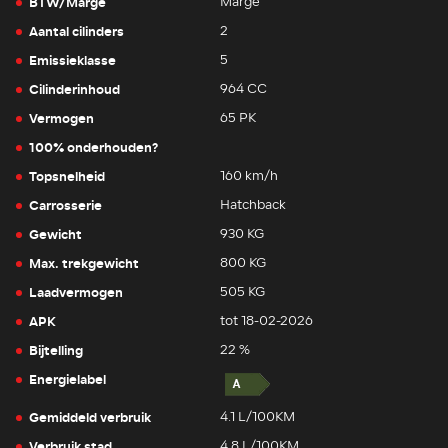
BTW/Marge
Marge
Aantal cilinders
2
Emissieklasse
5
Cilinderinhoud
964 CC
Vermogen
65 PK
100% onderhouden?
Topsnelheid
160 km/h
Carrosserie
Hatchback
Gewicht
930 KG
Max. trekgewicht
800 KG
Laadvermogen
505 KG
APK
tot 18-02-2026
Bijtelling
22 %
Energielabel
Gemiddeld verbruik
4.1 L/100KM
Verbruik stad
4.8 L/100KM