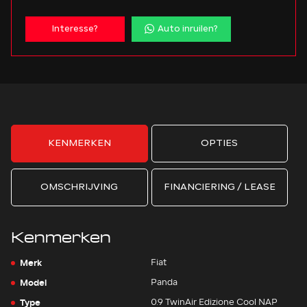
Interesse?
Auto inruilen?
KENMERKEN
OPTIES
OMSCHRIJVING
FINANCIERING / LEASE
Kenmerken
Merk
Fiat
Model
Panda
Type
0.9 TwinAir Edizione Cool NAP