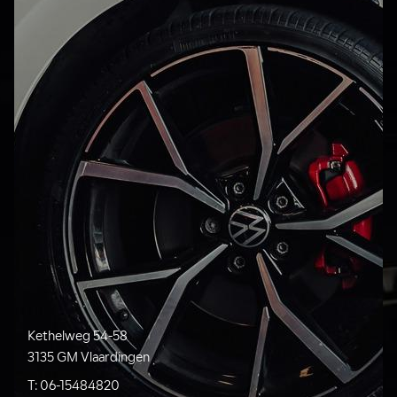
Kethelweg 54-58
3135 GM Vlaardingen
T:
06-15484820