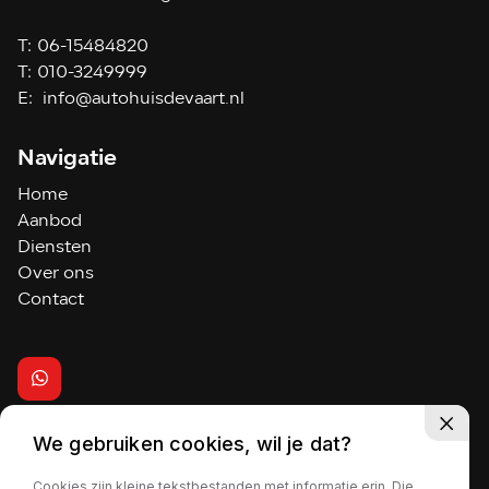
T:
06-15484820
T:
010-3249999
E:
info@autohuisdevaart.nl
Navigatie
Home
Aanbod
Diensten
Over ons
Contact
We gebruiken cookies, wil je dat?
2026 - Autohuis de Vaart
Cookies zijn kleine tekstbestanden met informatie erin. Die