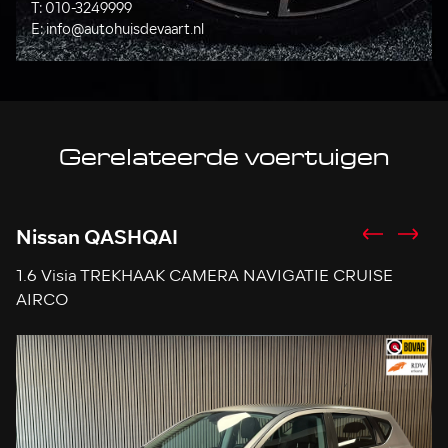
T:
010-3249999
E:
info@autohuisdevaart.nl
Gerelateerde voertuigen
Nissan QASHQAI
F
1.6 Visia TREKHAAK CAMERA NAVIGATIE CRUISE
I
AIRCO
K