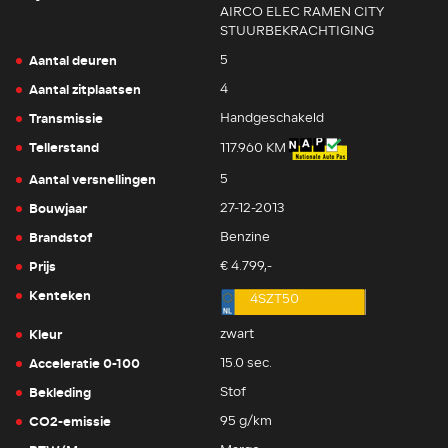
AIRCO ELEC RAMEN CITY
STUURBEKRACHTIGING
Aantal deuren
5
Aantal zitplaatsen
4
Transmissie
Handgeschakeld
Tellerstand
117.960 KM
Aantal versnellingen
5
Bouwjaar
27-12-2013
Brandstof
Benzine
Prijs
€ 4.799,-
Kenteken
4SZT50
Kleur
zwart
Acceleratie 0-100
15.0 sec.
Bekleding
Stof
CO2-emissie
95 g/km