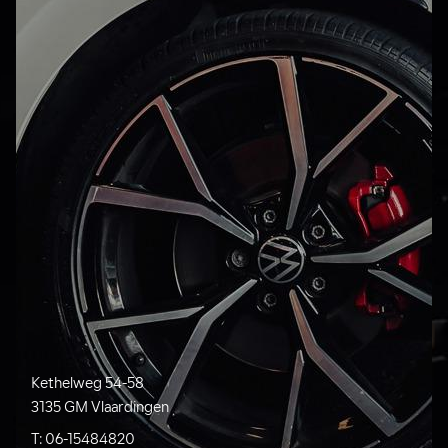
Kethelweg 54-58
3135 GM Vlaardingen
T:
06-15484820