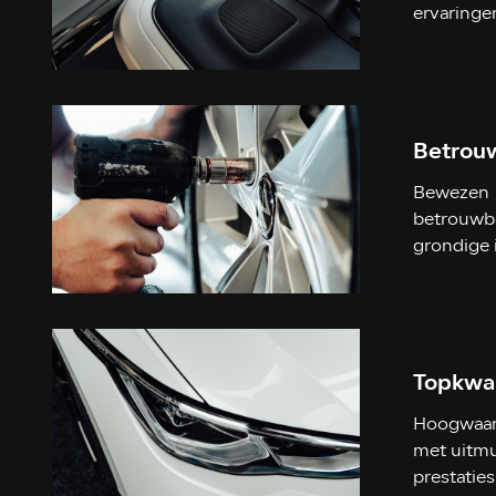
ervaringe
Betrou
Bewezen
betrouwb
grondige 
Topkwal
Hoogwaard
met uitm
prestaties