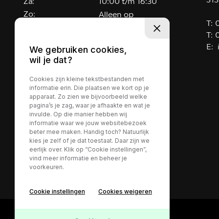
313
Za:
10:00 t/m 16:30
Zo:
Alleen op
T:
afspraak
T:
geopend
E:
We gebruiken cookies,
Buiten openingstijden op afspraak
wil je dat?
beschikbaar.
Cookies zijn kleine tekstbestanden met
informatie erin. Die plaatsen we kort op je
apparaat. Zo zien we bijvoorbeeld welke
pagina’s je zag, waar je afhaakte en wat je
invulde. Op die manier hebben wij
informatie waar we jouw websitebezoek
beter mee maken. Handig toch? Natuurlijk
kies je zelf of je dat toestaat. Daar zijn we
eerlijk over. Klik op “Cookie instellingen”,
vind meer informatie en beheer je
voorkeuren.
2026 - Autohuis de Vaart
Cookie instellingen
Cookies weigeren