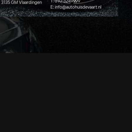
T:
010-3249999
3135 GM Vlaardingen
E:
info@autohuisdevaart.nl