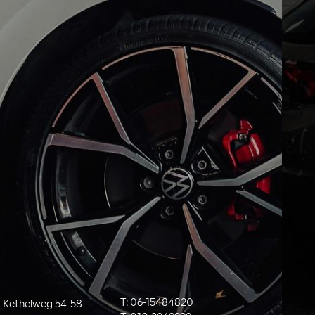
T:
06-15484820
Kethelweg 54-58