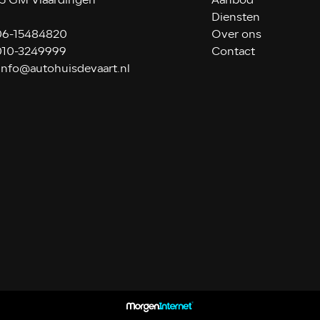
5 GM Vlaardingen
Aanbod
Diensten
06-15484820
Over ons
010-3249999
Contact
info@autohuisdevaart.nl