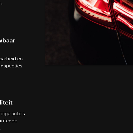
n.
wbaar
aarheid en
inspecties.
iteit
ige auto's
untende
.