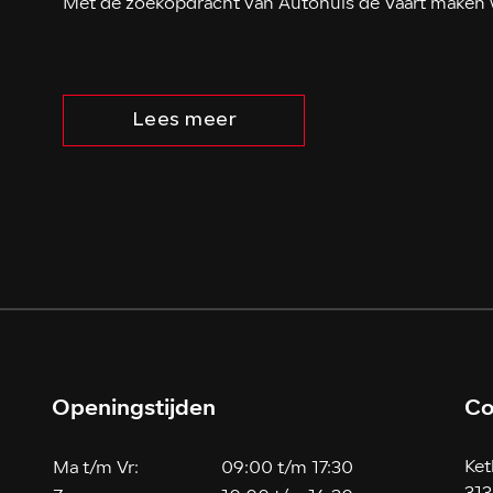
Met de zoekopdracht van Autohuis de Vaart maken w
Lees meer
Openingstijden
Co
Ket
Ma t/m Vr:
09:00 t/m 17:30