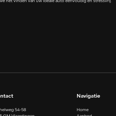
e het vinden van uw ideale auto eenvoudig en stressvrij.
ntact
Navigatie
helweg 54-58
Home