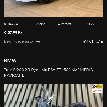
88.044 km
Benzine
Automaat
2022
€ 57.999,-
Bekijk deze auto
€ 1.011 p/m
BMW
Tour F 900 XR Dynamic ESA ZF *503 KM* MEDIA
NAVIGATIE