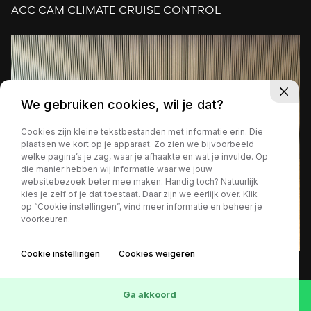
ACC CAM CLIMATE CRUISE CONTROL
We gebruiken cookies, wil je dat?
Cookies zijn kleine tekstbestanden met informatie erin. Die
plaatsen we kort op je apparaat. Zo zien we bijvoorbeeld
welke pagina’s je zag, waar je afhaakte en wat je invulde. Op
die manier hebben wij informatie waar we jouw
websitebezoek beter mee maken. Handig toch? Natuurlijk
kies je zelf of je dat toestaat. Daar zijn we eerlijk over. Klik
op “Cookie instellingen”, vind meer informatie en beheer je
voorkeuren.
Cookie instellingen
Cookies weigeren
54.545 km
Benzine
Automaat
2018
€ 17.999,-
Ga akkoord