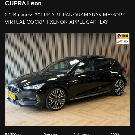
CUPRA Leon
2.0 Business 301 PK AUT. PANORAMADAK MEMORY
VIRTUAL COCKPIT XENON APPLE CARPLAY
CAMERA KEYLESS-GO CRUISE AIRCO