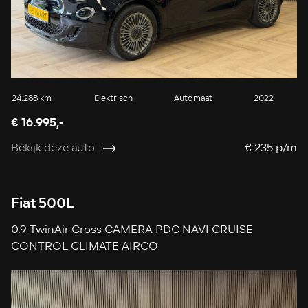
24.288 km
Elektrisch
Automaat
2022
€ 16.995,-
Bekijk deze auto
€ 235 p/m
Fiat 500L
0.9 TwinAir Cross CAMERA PDC NAVI CRUISE
CONTROL CLIMATE AIRCO