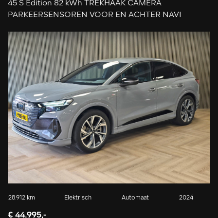
45 S Edition 82 kWh TREKHAAK CAMERA
PARKEERSENSOREN VOOR EN ACHTER NAVI
ADAPTIEVE CRUISE CONTROL
28.912 km
Elektrisch
Automaat
2024
€ 44.995,-