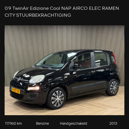
0.9 TwinAir Edizione Cool NAP AIRCO ELEC RAMEN
CITY STUURBEKRACHTIGING
117.960 km
Benzine
Handgeschakeld
2013