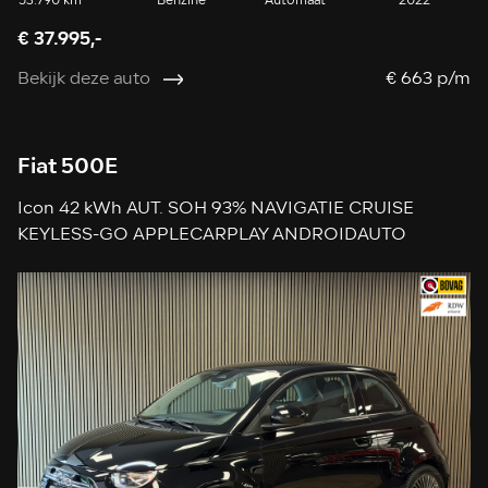
53.790 km
Benzine
Automaat
2022
€ 37.995,-
Bekijk deze auto
€ 663 p/m
Fiat 500E
Icon 42 kWh AUT. SOH 93% NAVIGATIE CRUISE
KEYLESS-GO APPLECARPLAY ANDROIDAUTO