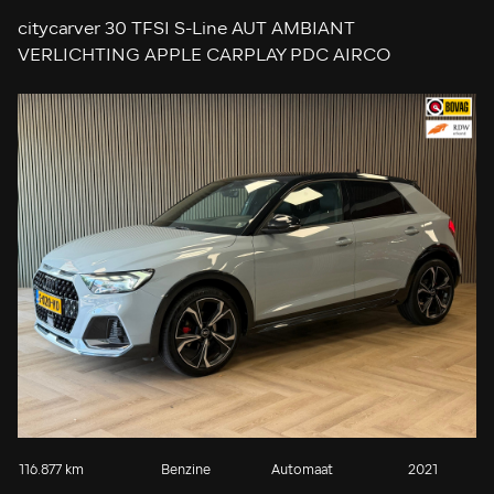
citycarver 30 TFSI S-Line AUT AMBIANT
VERLICHTING APPLE CARPLAY PDC AIRCO
KEYLESS-GO STOELVERWARMING START/STOP
CRUISE
116.877 km
Benzine
Automaat
2021