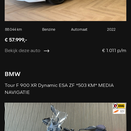
88.044 km
Benzine
Automaat
2022
€ 57.999,-
Bekijk deze auto
€ 1.011 p/m
BMW
Tour F 900 XR Dynamic ESA ZF *503 KM* MEDIA
NAVIGATIE