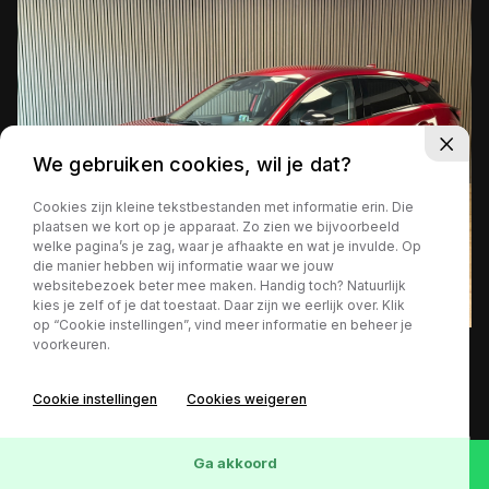
We gebruiken cookies, wil je dat?
Cookies zijn kleine tekstbestanden met informatie erin. Die
plaatsen we kort op je apparaat. Zo zien we bijvoorbeeld
welke pagina’s je zag, waar je afhaakte en wat je invulde. Op
die manier hebben wij informatie waar we jouw
websitebezoek beter mee maken. Handig toch? Natuurlijk
kies je zelf of je dat toestaat. Daar zijn we eerlijk over. Klik
op “Cookie instellingen”, vind meer informatie en beheer je
voorkeuren.
54.545 km
Benzine
Automaat
2018
€ 17.999,-
Cookie instellingen
Cookies weigeren
Bekijk deze auto
€ 314 p/m
Ga akkoord