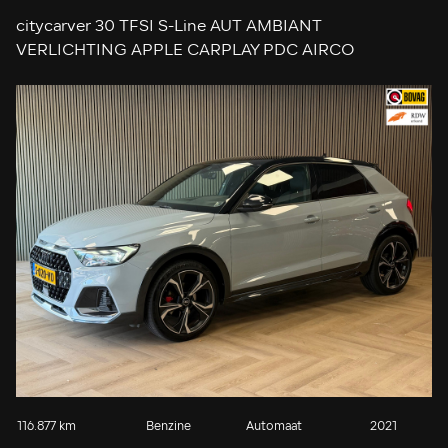
citycarver 30 TFSI S-Line AUT AMBIANT
VERLICHTING APPLE CARPLAY PDC AIRCO
KEYLESS-GO STOELVERWARMING START/STOP
CRUISE
116.877 km
Benzine
Automaat
2021