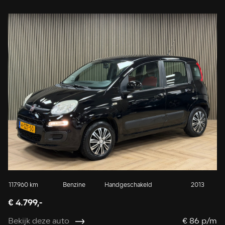
117.960 km
Benzine
Handgeschakeld
2013
€ 4.799,-
Bekijk deze auto
€ 86 p/m