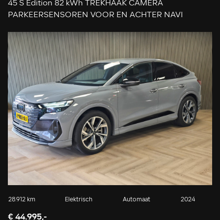
45 S Edition 82 kWh TREKHAAK CAMERA
PARKEERSENSOREN VOOR EN ACHTER NAVI
ADAPTIEVE CRUISE CONTROL
28.912 km
Elektrisch
Automaat
2024
€ 44.995,-