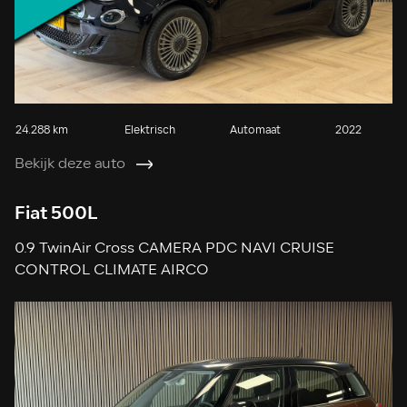
24.288 km
Elektrisch
Automaat
2022
Bekijk deze auto
Fiat 500L
0.9 TwinAir Cross CAMERA PDC NAVI CRUISE
CONTROL CLIMATE AIRCO