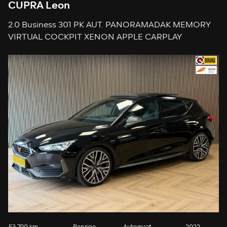
CUPRA Leon
2.0 Business 301 PK AUT. PANORAMADAK MEMORY
VIRTUAL COCKPIT XENON APPLE CARPLAY
CAMERA KEYLESS-GO CRUISE AIRCO