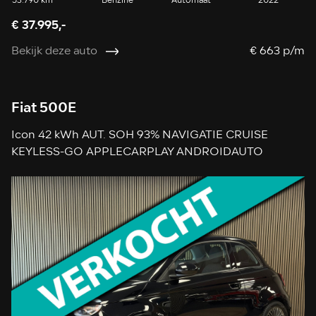
53.790 km
Benzine
Automaat
2022
€ 37.995,-
Bekijk deze auto
€ 663 p/m
Fiat 500E
Icon 42 kWh AUT. SOH 93% NAVIGATIE CRUISE
KEYLESS-GO APPLECARPLAY ANDROIDAUTO