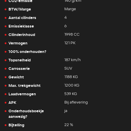
CO2-emissie
140 g/km
BTW/Marge
Marge
Aantal cilinders
4
Emissieklasse
6
Cilinderinhoud
1998 CC
Vermogen
121 PK
100% onderhouden?
Topsnelheid
187 km/h
Carrosserie
SUV
Gewicht
1188 KG
Max. trekgewicht
1200 KG
Laadvermogen
539 KG
APK
Bij aflevering
Onderhoudsboekje
ja
aanwezig?
Bijtelling
22 %