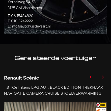
Kethelweg 54-58
3135 GM Vlaardingen
T:
06-15484820
T:
010-3249999
E:
info@autohuisdevaart.nl
Gerelateerde voertuigen
Renault Scénic
P
1.3 TCe Intens LPG AUT. BLACK EDITION TREKHAAK
1
NAVIGATIE CAMERA CRUISE STOELVERWARMING
A
PDC START/STOP
C