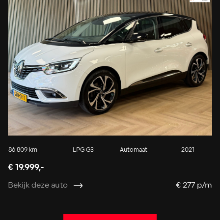
86.809 km
LPG G3
Automaat
2021
13
€ 19.999,-
€ 
Bekijk deze auto
€ 277 p/m
Be