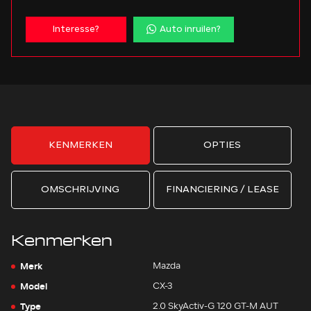
Interesse?
Auto inruilen?
KENMERKEN
OPTIES
OMSCHRIJVING
FINANCIERING / LEASE
Kenmerken
Merk
Mazda
Model
CX-3
Type
2.0 SkyActiv-G 120 GT-M AUT