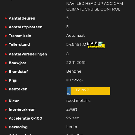
NAVI LED HEAD UP ACC CAM
CLIMATE CRUISE CONTROL
Aantal deuren
5
Aantal zitplaatsen
5
Transmissie
Automaat
Tellerstand
54.545 KM
Aantal versnellingen
6
Bouwjaar
22-11-2018
Brandstof
Benzine
Prijs
€ 17.999,-
Kenteken
TZ169P
Kleur
rood metallic
Interieurkleur
Zwart
Acceleratie 0-100
9.9 sec.
Bekleding
Leder