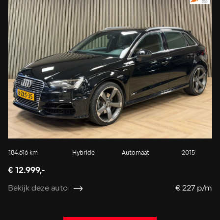
184.616 km
Hybride
Automaat
2015
8.
€ 12.999,-
€ 
Bekijk deze auto
€ 227 p/m
Be