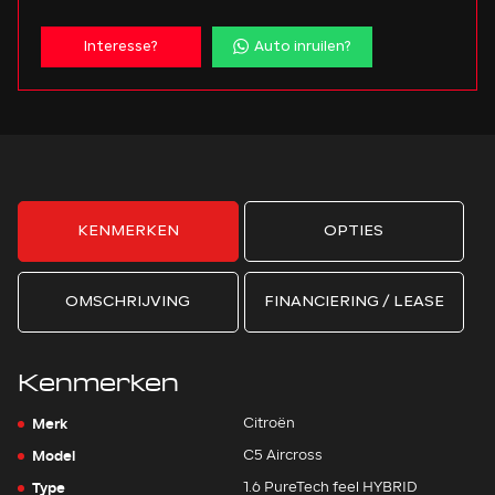
Interesse?
Auto inruilen?
KENMERKEN
OPTIES
OMSCHRIJVING
FINANCIERING / LEASE
Kenmerken
Merk
Citroën
Model
C5 Aircross
Type
1.6 PureTech feel HYBRID