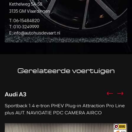
Kethelweg 54-58
3135 GM Vlaardingen
T:
06-15484820
T:
010-3249999
E:
info@autohuisdevaart.nl
Gerelateerde voertuigen
Audi A3
H
Sportback 1.4 e-tron PHEV Plug-in Attraction Pro Line
So
plus AUT. NAVIGATIE PDC CAMERA AIRCO
STOELVERWARMING CRUISE LEDER