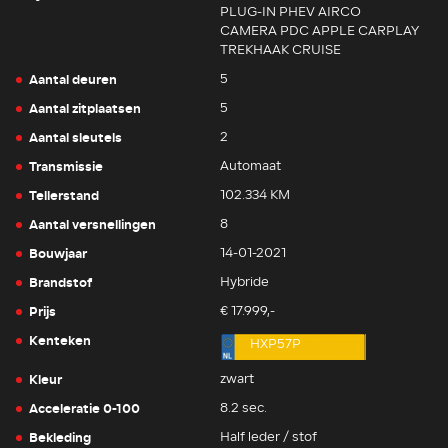
PLUG-IN PHEV AIRCO
CAMERA PDC APPLE CARPLAY
TREKHAAK CRUISE
Aantal deuren
5
Aantal zitplaatsen
5
Aantal sleutels
2
Transmissie
Automaat
Tellerstand
102.334 KM
Aantal versnellingen
8
Bouwjaar
14-01-2021
Brandstof
Hybride
Prijs
€ 17.999,-
Kenteken
HXP57P
Kleur
zwart
Acceleratie 0-100
8.2 sec.
Bekleding
Half leder / stof