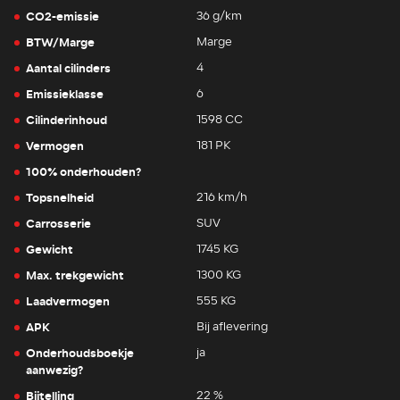
CO2-emissie
36 g/km
BTW/Marge
Marge
Aantal cilinders
4
Emissieklasse
6
Cilinderinhoud
1598 CC
Vermogen
181 PK
100% onderhouden?
Topsnelheid
216 km/h
Carrosserie
SUV
Gewicht
1745 KG
Max. trekgewicht
1300 KG
Laadvermogen
555 KG
APK
Bij aflevering
Onderhoudsboekje
ja
aanwezig?
Bijtelling
22 %